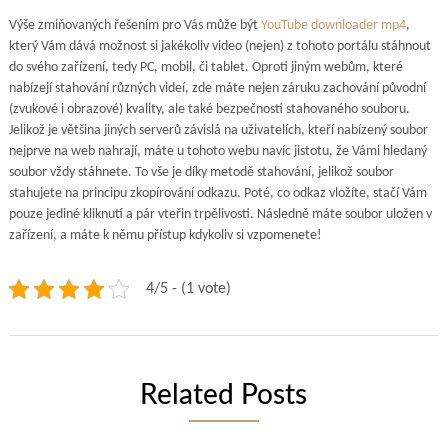
Výše zmiňovaných řešením pro Vás může být
YouTube downloader mp4
,
který Vám dává možnost si jakékoliv video (nejen) z tohoto portálu stáhnout
do svého zařízení, tedy PC, mobil, či tablet. Oproti jiným webům, které
nabízejí stahování různých videí, zde máte nejen záruku zachování původní
(zvukové i obrazové) kvality, ale také bezpečnosti stahovaného souboru.
Jelikož je většina jiných serverů závislá na uživatelích, kteří nabízený soubor
nejprve na web nahrají, máte u tohoto webu navíc jistotu, že Vámi hledaný
soubor vždy stáhnete. To vše je díky metodě stahování, jelikož soubor
stahujete na principu zkopírování odkazu. Poté, co odkaz vložíte, stačí Vám
pouze jediné kliknutí a pár vteřin trpělivosti. Následně máte soubor uložen v
zařízení, a máte k němu přístup kdykoliv si vzpomenete!
4/5 - (1 vote)
Related Posts