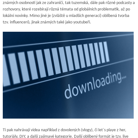
známých osobností jak ze zahraničí, tak tuzemská, dále pak různé podcasty a
rozhovory, které rozebírají různá témata od globálních problematik, až po
lokální novinky. Mimo jiné je (zvláště u mladších generací) oblíbená tvorba
tzv. influencerů, jinak známých také jako youtubeři.
Ti pak nahrávají videa například z dovolených (vlogy), či let`s playe z her,
tutoriály, DIY, a další zajímavé kategorie. Další oblíbený formát je tzv. live