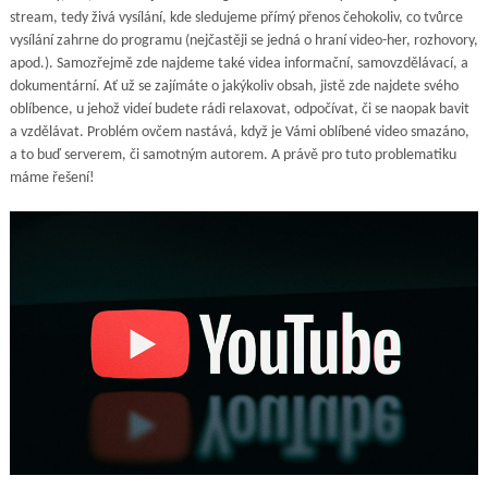
stream, tedy živá vysílání, kde sledujeme přímý přenos čehokoliv, co tvůrce
vysílání zahrne do programu (nejčastěji se jedná o hraní video-her, rozhovory,
apod.). Samozřejmě zde najdeme také videa informační, samovzdělávací, a
dokumentární. Ať už se zajímáte o jakýkoliv obsah, jistě zde najdete svého
oblíbence, u jehož videí budete rádi relaxovat, odpočívat, či se naopak bavit
a vzdělávat. Problém ovčem nastává, když je Vámi oblíbené video smazáno,
a to buď serverem, či samotným autorem. A právě pro tuto problematiku
máme řešení!