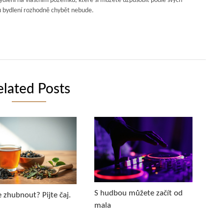
dlení na vlastním pozemku, které si můžete uzpůsobit podle svých
u bydlení rozhodně chybět nebude.
elated Posts
S hudbou můžete začít od
 zhubnout? Pijte čaj.
mala