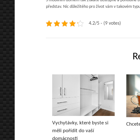
S mobilním domem tak získáte dostupné a pohodlné by
představ. Nic důležitého pro život vám v takovém typ
4.2/5 - (9 votes)
R
Vychytávky, které byste si
Chcete
měli pořídit do vaší
domácnosti