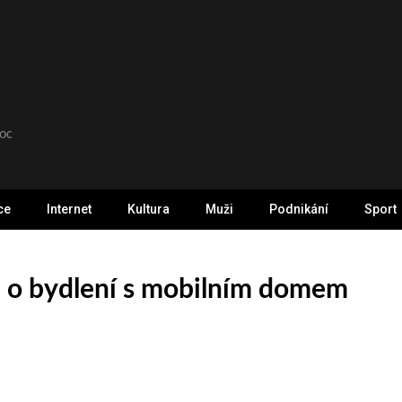
moc
ce
Internet
Kultura
Muži
Podnikání
Sport
en o bydlení s mobilním domem