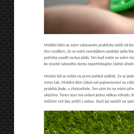
Mobilní dům se svým vybavením prakticky neliší od kl
tím rozdílem, že se svým zevnějškem podobá spíše kl
potřeba usadit na kus půdy. Ten buď máte ve svém vlas
ke stavbě takového domu nepotřebujete žádné úřední
Mnoho lidí se může na první pohled vyděsit, že se jed
tomu tak. Mobilní dům získal své pojmenování na zák
probíhá jinde, u zhotovitele. Ten vám ho na místo př
ukážete. Tento stav má ovšem jednu velkou výhodu, kte
můžete vzít bez potíží s sebou. Stačí jej naložit na spe