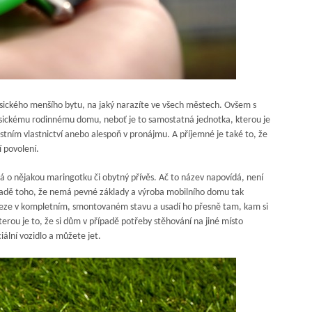
asického menšího bytu, na jaký narazíte ve všech městech. Ovšem s
asickému rodinnému domu, neboť je to samostatná jednotka, kterou je
tním vlastnictví anebo alespoň v pronájmu. A příjemné je také to, že
 povolení.
ná o nějakou maringotku či obytný přívěs. Ač to název napovídá, není
ladě toho, že nemá pevné základy a
výroba mobilního domu
tak
iveze v kompletním, smontovaném stavu a usadí ho přesně tam, kam si
rou je to, že si dům v případě potřeby stěhování na jiné místo
ciální vozidlo a můžete jet.