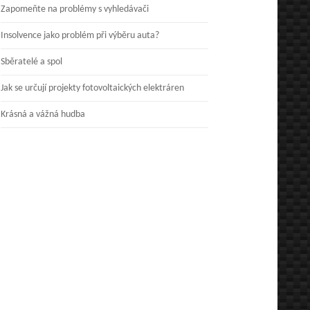
Zapomeňte na problémy s vyhledávači
Insolvence jako problém při výběru auta?
Sběratelé a spol
Jak se určují projekty fotovoltaických elektráren
Krásná a vážná hudba