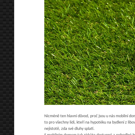
Nicméně ten hlavní důvod, proč jsou u nás mobilní domy v
to pro všechny lidi, kteří na hypotéku na bydlení z li
nejistotě, zda své dluhy splatí.