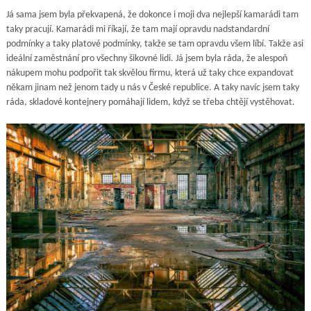
Já sama jsem byla překvapená, že dokonce i moji dva nejlepší kamarádi tam
taky pracují. Kamarádi mi říkají, že tam mají opravdu nadstandardní
podmínky a taky platové podmínky, takže se tam opravdu všem líbí. Takže asi
ideální zaměstnání pro všechny šikovné lidi. Já jsem byla ráda, že alespoň
nákupem mohu podpořit tak skvělou firmu, která už taky chce expandovat
někam jinam než jenom tady u nás v České republice. A taky navíc jsem taky
ráda, skladové kontejnery pomáhají lidem, když se třeba chtějí vystěhovat.