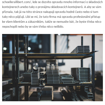
schoellerallibert.com/, kde se dozvíte opravdu mnoho informací o skladových
kontejnerech anebo taky o pronájmu skladovacích kontejnerů. A aby se vám
přiznala, tak já na této stránce nakupuji opravdu hodně často nebo si tam
taky něco půjčuji. Líbí se mi, že tato firma má opravdu profesionální přístup
ke všem klientům a zákazníkům, takže se nemusíte bát, že byste třeba něco
nepochopili nebo by se vám třeba něco nelíbilo.