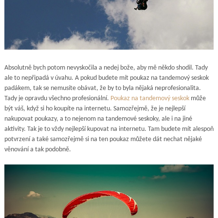
Absolutně bych potom nevyskočila a nedej bože, aby mě někdo shodil. Tady
ale to nepřipadá v úvahu. A pokud budete mít poukaz na tandemový seskok
padákem, tak se nemusíte obávat, že by to byla nějaká neprofesionalita.
Tady je opravdu všechno profesionální.
Poukaz na tandemový seskok
může
být váš, když si ho koupíte na internetu. Samozřejmě, že je nejlepší
nakupovat poukazy, a to nejenom na tandemové seskoky, ale i na jiné
aktivity. Tak je to vždy nejlepší kupovat na internetu. Tam budete mít alespoň
potvrzení a také samozřejmě si na ten poukaz můžete dát nechat nějaké
věnování a tak podobně.