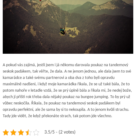
A pokud vás zajímá, jestli jsem i já někomu darovala poukaz na tandemový
seskok padákem, tak věřte, že dala. A ne jenom jednou, ale dala jsem to své
kamarádce a také svému partnerovi a oba dva z toho byli opravdu
maximálně nadšeni, i když moje kamarádka říkala, že se už také bála, že to
potom nahoře v letadle vzdá, že se prý úplně bála a říkala mi, že nedej bože,
abych jí příští rok třeba dala nějaký poukaz na bungee jumping. To by prý už
vůbec neskočila. Říkala, že poukaz na tandemový seskok padákem byl
opravdu perfektní, ale že sama by si to nekoupila. A to jenom kvůli strachu.
Tady jde vidět, že když překonáte strach, tak potom jde všechno.
3.5/5 - (2 votes)