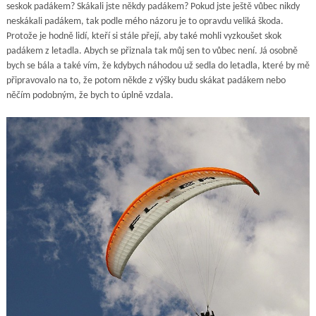
seskok padákem? Skákali jste někdy padákem? Pokud jste ještě vůbec nikdy
neskákali padákem, tak podle mého názoru je to opravdu veliká škoda.
Protože je hodně lidí, kteří si stále přejí, aby také mohli vyzkoušet skok
padákem z letadla. Abych se přiznala tak můj sen to vůbec není. Já osobně
bych se bála a také vím, že kdybych náhodou už sedla do letadla, které by mě
připravovalo na to, že potom někde z výšky budu skákat padákem nebo
něčím podobným, že bych to úplně vzdala.