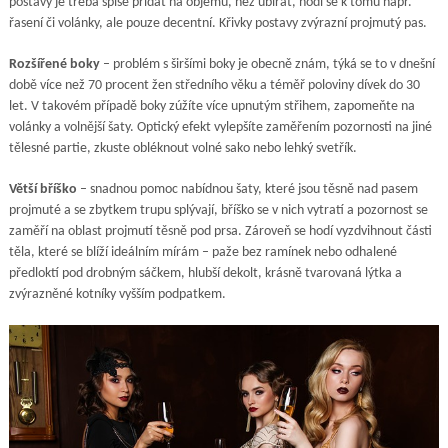
postavy je třeba spíše přidat na objemu, než ubírat, hodí se k tomu např.
řasení či volánky, ale pouze decentní. Křivky postavy zvýrazní projmutý pas.
Rozšířené boky
– problém s širšími boky je obecně znám, týká se to v dnešní
době více než 70 procent žen středního věku a téměř poloviny dívek do 30
let. V takovém případě boky zúžíte více upnutým střihem, zapomeňte na
volánky a volnější šaty. Optický efekt vylepšíte zaměřením pozornosti na jiné
tělesné partie, zkuste obléknout volné sako nebo lehký svetřík.
Větší bříško
– snadnou pomoc nabídnou šaty, které jsou těsně nad pasem
projmuté a se zbytkem trupu splývají, bříško se v nich vytratí a pozornost se
zaměří na oblast projmutí těsně pod prsa. Zároveň se hodí vyzdvihnout části
těla, které se blíží ideálním mírám – paže bez ramínek nebo odhalené
předloktí pod drobným sáčkem, hlubší dekolt, krásně tvarovaná lýtka a
zvýrazněné kotníky vyšším podpatkem.