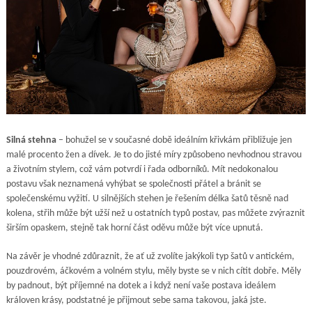
Silná stehna
– bohužel se v současné době ideálním křivkám přibližuje jen
malé procento žen a dívek. Je to do jisté míry způsobeno nevhodnou stravou
a životním stylem, což vám potvrdí i řada odborníků. Mít nedokonalou
postavu však neznamená vyhýbat se společnosti přátel a bránit se
společenskému vyžití. U silnějších stehen je řešením délka šatů těsně nad
kolena, střih může být užší než u ostatních typů postav, pas můžete zvýraznit
širším opaskem, stejně tak horní část oděvu může být více upnutá.
Na závěr je vhodné zdůraznit, že ať už zvolíte jakýkoli typ šatů v antickém,
pouzdrovém, áčkovém a volném stylu, měly byste se v nich cítit dobře. Měly
by padnout, být příjemné na dotek a i když není vaše postava ideálem
královen krásy, podstatné je přijmout sebe sama takovou, jaká jste.