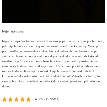
Nejen na doma
Nejvýraznější pozitivum kruhových zářivek je patrné už na první pohled. Ano,
je to jejich kruhový tvar. Díky němu dokáží osvětlit široké plochy. Navíc je
jejich světlo poměrně ostré a silné, takže dosáhne dál než běžné zdroje
světla. Kruhové zářivky se však nehodí pouze do domácností, ale také jako
osvětlení v průmyslových komplexech či jiných pracovišť. I přesto, že mají
obecně spotřebu o něco málo vyšší než LED žárovky, pořád je daleko menší
než spotřeba u vláknových žárovek. I jejich životnost je daleko delší. Z
kruhové zářivky se budete moci těšit klidně i pět let. Vzhledem k tomu, že
cena tohoto typu osvětlení není kdovíjak závratná, jedná se o přiměřenou
dobu.
4.8/5 - (5 votes)