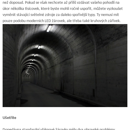
než doposud. Pokud se však nechcete až příliš vzdávat vašeho pohodlí na
úkor několika tisícovek, které byste mohli ročně uspořit, můžete vyzkoušet
vyměnit stávající světelné zdroje za daleko spořivější typy. Ty nemusí mít
pouze podobu moderních LED žárovek, ale třeba také
kruhových zářivek
.
Ušetříte
Donedávna standardní vláknové žárovky měly dva obrovské problémy.