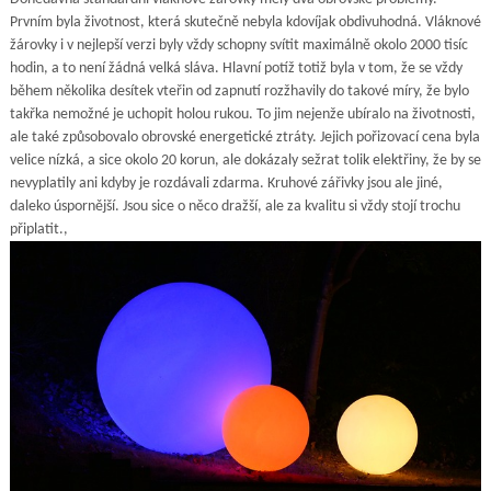
Prvním byla životnost, která skutečně nebyla kdovíjak obdivuhodná. Vláknové
žárovky i v nejlepší verzi byly vždy schopny svítit maximálně okolo 2000 tisíc
hodin, a to není žádná velká sláva. Hlavní potíž totiž byla v tom, že se vždy
během několika desítek vteřin od zapnutí rozžhavily do takové míry, že bylo
takřka nemožné je uchopit holou rukou. To jim nejenže ubíralo na životnosti,
ale také způsobovalo obrovské energetické ztráty. Jejich pořizovací cena byla
velice nízká, a sice okolo 20 korun, ale dokázaly sežrat tolik elektřiny, že by se
nevyplatily ani kdyby je rozdávali zdarma. Kruhové zářivky jsou ale jiné,
daleko úspornější. Jsou sice o něco dražší, ale za kvalitu si vždy stojí trochu
připlatit.,