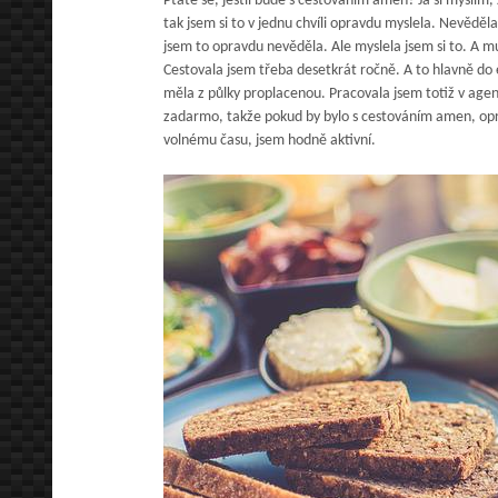
Ptáte se, jestli bude s cestováním amen? Já si myslím,
tak jsem si to v jednu chvíli opravdu myslela. Nevěděl
jsem to opravdu nevěděla. Ale myslela jsem si to. A mu
Cestovala jsem třeba desetkrát ročně. A to hlavně do 
měla z půlky proplacenou. Pracovala jsem totiž v agen
zadarmo, takže pokud by bylo s cestováním amen, opr
volnému času, jsem hodně aktivní.