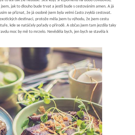
 že to asi tak zlé nebude. Sice když si vzpomenu na dobu covidovou,
a jsem, jak to dlouho bude trvat a jestli bude s cestováním amen. A já
sím se přiznat, že já osobně jsem byla velmi často zvyklá cestovat.
exotických destinaci, protože měla jsem tu výhodu, že jsem cestu
tuře, kde se natáčely pořady o přírodě. A občas jsem tam jezdila taky
avdu moc by mě to mrzelo. Nevěděla bych, jen bych se stavěla k