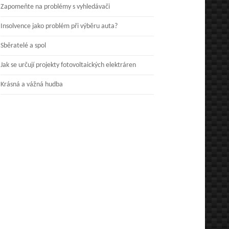
Zapomeňte na problémy s vyhledávači
Insolvence jako problém při výběru auta?
Sběratelé a spol
Jak se určují projekty fotovoltaických elektráren
Krásná a vážná hudba