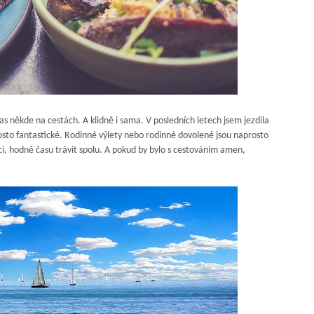
čas někde na cestách. A klidně i sama. V posledních letech jsem jezdila
osto fantastické. Rodinné výlety nebo rodinné dovolené jsou naprosto
i, hodně času trávit spolu. A pokud by bylo s cestováním amen,