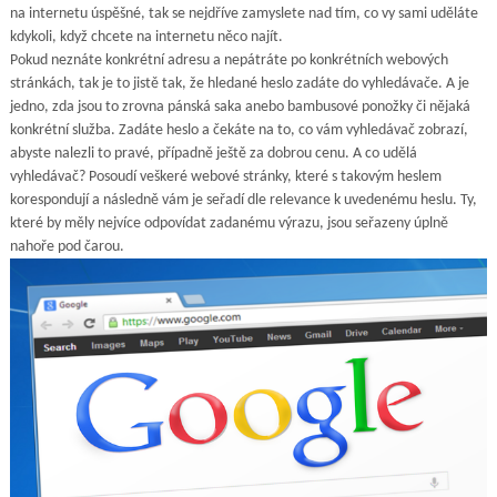
na internetu úspěšné, tak se nejdříve zamyslete nad tím, co vy sami uděláte
kdykoli, když chcete na internetu něco najít.
Pokud neznáte konkrétní adresu a nepátráte po konkrétních webových
stránkách, tak je to jistě tak, že hledané heslo zadáte do vyhledávače. A je
jedno, zda jsou to zrovna pánská saka anebo bambusové ponožky či nějaká
konkrétní služba. Zadáte heslo a čekáte na to, co vám vyhledávač zobrazí,
abyste nalezli to pravé, případně ještě za dobrou cenu. A co udělá
vyhledávač? Posoudí veškeré webové stránky, které s takovým heslem
korespondují a následně vám je seřadí dle relevance k uvedenému heslu. Ty,
které by měly nejvíce odpovídat zadanému výrazu, jsou seřazeny úplně
nahoře pod čarou.