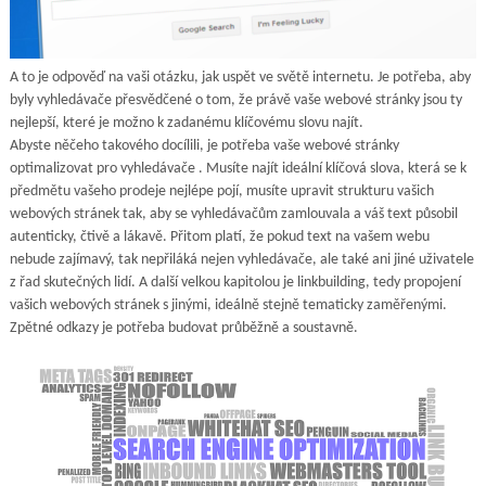
A to je odpověď na vaši otázku, jak uspět ve světě internetu. Je potřeba, aby
byly vyhledávače přesvědčené o tom, že právě vaše webové stránky jsou ty
nejlepší, které je možno k zadanému klíčovému slovu najít.
Abyste něčeho takového docílili, je potřeba vaše webové stránky
optimalizovat pro vyhledávače
. Musíte najít ideální klíčová slova, která se k
předmětu vašeho prodeje nejlépe pojí, musíte upravit strukturu vašich
webových stránek tak, aby se vyhledávačům zamlouvala a váš text působil
autenticky, čtivě a lákavě. Přitom platí, že pokud text na vašem webu
nebude zajímavý, tak nepřiláká nejen vyhledávače, ale také ani jiné uživatele
z řad skutečných lidí. A další velkou kapitolou je linkbuilding, tedy propojení
vašich webových stránek s jinými, ideálně stejně tematicky zaměřenými.
Zpětné odkazy je potřeba budovat průběžně a soustavně.