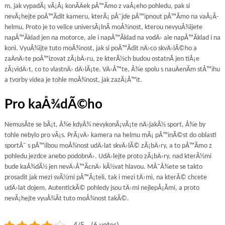
m, jak vypadÃ¡ vÃ¡Å¡ konÃ­Äek pÅ™Ã­mo z vaÅ¡eho pohledu, pak si
nevÃ¡hejte poÅ™Ã­dit kameru, kterÃ¡ pÅ¯jde pÅ™ipnout pÅ™Ã­mo na vaÅ¡Ã­
helmu. Proto je to velice universÃ¡lnÃ­ moÅ¾nost, kterou nevyuÅ¾ijete
napÅ™Ã­klad jen na motorce, ale i napÅ™Ã­klad na vodÄ› ale napÅ™Ã­klad i na
koni. VyuÅ¾ijte tuto moÅ¾nost, jak si poÅ™Ã­dit nÄ›co skvÄ›lÃ©ho a
zaÄnÄ›te poÅ™izovat zÃ¡bÄ›ru, ze kterÃ½ch budou ostatnÃ­ jen tiÅ¡e
zÃ¡vidÄ›t, co to vlastnÄ› dÄ›lÃ¡te. VÄ›Å™te, Å¾e spolu s nauÄenÃ­m stÅ™ihu
a tvorby videa je tohle moÅ¾nost, jak zazÃ¡Å™it.
Pro kaÅ¾dÃ©ho
NemusÃ­te se bÃ¡t, Å¾e kdyÅ¾ nevykonÃ¡vÃ¡te nÄ›jakÃ½ sport, Å¾e by
tohle nebylo pro vÃ¡s. PrÃ¡vÄ›
kamera na helmu
mÃ¡ pÅ™inÃ©st do oblasti
sportÅ¯ s pÅ™ilbou moÅ¾nost udÄ›lat skvÄ›lÃ© zÃ¡bÄ›ry, a to pÅ™Ã­mo z
pohledu jezdce anebo podobnÄ›. UdÄ›lejte proto zÃ¡bÄ›ry, nad kterÃ½mi
bude kaÅ¾dÃ½ jen nevÄ›Å™Ã­cnÄ› kÃ½vat hlavou. MÅ¯Å¾ete se takto
prosadit jak mezi svÃ½mi pÅ™Ã¡teli, tak i mezi tÄ›mi, na kterÃ© chcete
udÄ›lat dojem. AutentickÃ© pohledy jsou tÄ›mi nejlepÅ¡Ã­mi, a proto
nevÃ¡hejte vyuÅ¾Ã­t tuto moÅ¾nost takÃ©.