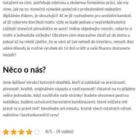
natažení na rám, potřebuje zdatnou a zkušenou řemeslnou práci, ale my
víme, jak na to. Konečný výsledek společně s profesionálně nejlepším
digitálním tiskem, je okouzlující! Ať se již rozhodnete pro umístění kamkoli,
ať již vyberete kterýkoli motiv, vždy se bude jednak o nepřehlédnutelný
zážitek! Konečně přesvědčte se sami! Online objednejte rozměr, vyberte si
motiv a jednoduše vyčkejte! Obratem vám dopravíme zboží až do domu a
pokud až na místě zjistíte, že se vám až tak nehodí do interiéru, nevadí. Bez
udání důvodu je možné výrobek do 14 dnů vrátit a vaše finance dostanete
nazpět!
Něco o nás?
Jsme špičkoví výrobci bytových doplňků, kteří si zakládají na preciznosti,
přesnosti, kvalitě, originálním nápadu a nadčasovosti! Ostatně na to přijdete
velice jednoduše, když navštívíte naše stránky! Budete ohromeni pestrou
nabídkou, budete uchváceni barevnými kombinacemi, které můžete mít
právě vy a právě teď! Neváhejte ani minutu, kromě všech ostatních výhod,
nabízíme i bezkonkurenční ceny!
4/5 - (4 votes)